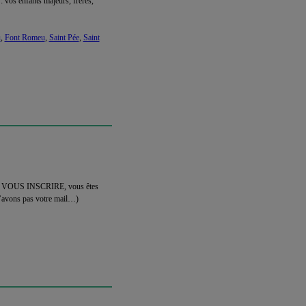
: vos enfants majeurs, fréres,
u
,
Font Romeu
,
Saint Pée
,
Saint
PAS VOUS INSCRIRE, vous êtes
 n’avons pas votre mail…)