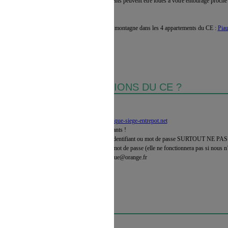
A partir de septembre, les appartements peuvent être loués à votre entourage proche 
soeurs, parents, grands-parents.
Détendez-vous à la mer ou bien à la montagne dans les 4 appartements du CE :
Pia
Martin
!
FICIER DES PRESTATIONS DU CE ?
1. Rendez-vous sur
www.cse-atlantique-siege-entrepot.net
2. Connectez-vous avec vos identifiants !
3. Si vous ne connaissez pas votre identifiant ou mot de passe SURTOUT NE 
déjà inscrit ! Faire une demande de mot de passe (elle ne fonctionnera pas si nous
ou contacter le CE : ce-coop-atlantique@orange.fr
R VOTRE PROFIL