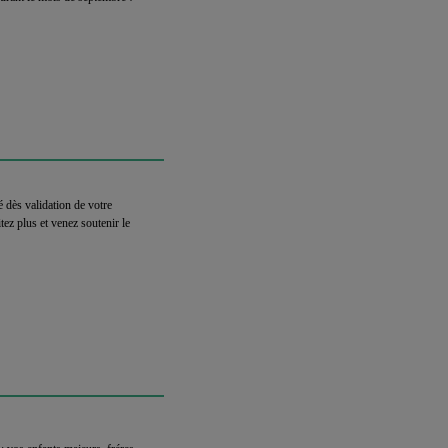
urant le mois de septembre !
 dès validation de votre
tez plus et venez soutenir le