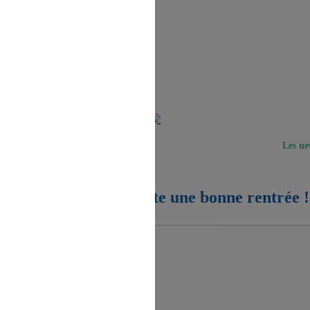
n au Site s'opère depuis un site tiers
Les n
Votre CE vous souhaite une bonne rentrée !
direction à l'intérieur d'une page du