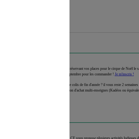
 refus du visiteur au dépôt des cookies
S DE VOUS INSCRIRE !
Profitez d'un spectacle en famille en réservant vos places pour le cirque de Noël le
décembre. Vous avez jusqu'au 15 septembre pour les commander !
Je m'inscris !
Vous n'avez toujours pas choisi votre colis de fin d'année ? il vous reste 2 semaines
entre
entre un colis alimentaire, un bon d'achat multi-enseignes (Kadéos ou équivale
commande !
 DE LA RENTRÉE