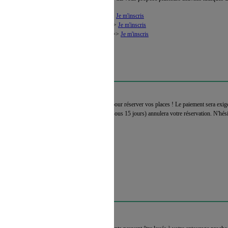
Pour reprendre en douceur, votre CE vous propose plusieurs activités ludiques d
Jetski : 16 septembre à 10h30 =>
Je m'inscris
Pétanque : 16 septembre à 14h =>
Je m'inscris
Karting : 29 septembre à 17h30 =>
Je m'inscris
VOS RUGBYMANS !
Vous avez jusqu'au mois d'octobre pour réserver vos places ! Le paiement sera exigé
réservation, l'absence de paiement (sous 15 jours) annulera votre réservation. N'hési
stade Rochelais !
Je réserve
ENTRÉE 2017